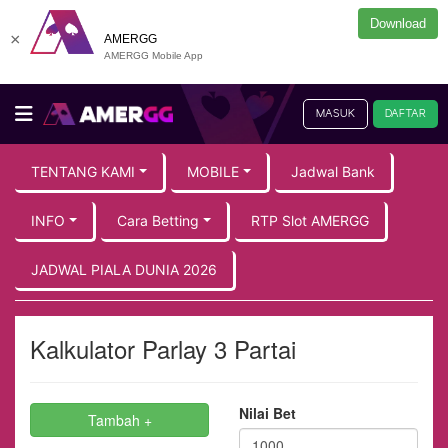
Download
×
AMERGG
AMERGG Mobile App
MASUK
DAFTAR
TENTANG KAMI
MOBILE
Jadwal Bank
INFO
Cara Betting
RTP Slot AMERGG
JADWAL PIALA DUNIA 2026