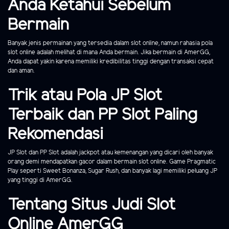
Anda Ketahui Sebelum
Bermain
Banyak jenis permainan yang tersedia dalam slot online, namun rahasia pola
slot online adalah melihat di mana Anda bermain. Jika bermain di AmerGG,
Anda dapat yakin karena memiliki kredibilitas tinggi dengan transaksi cepat
dan aman.
Trik atau Pola JP Slot
Terbaik dan PP Slot Paling
Rekomendasi
JP Slot dan PP Slot adalah jackpot atau kemenangan yang dicari oleh banyak
orang demi mendapatkan gacor dalam bermain slot online. Game Pragmatic
Play seperti Sweet Bonanza, Sugar Rush, dan banyak lagi memiliki peluang JP
yang tinggi di AmerGG.
Tentang Situs Judi Slot
Online AmerGG